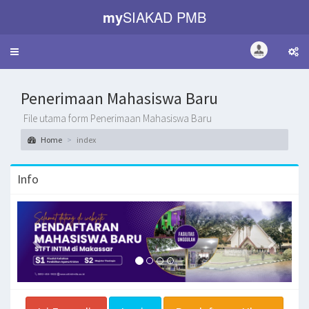
my
SIAKAD PMB
Toggle
navigation
Penerimaan Mahasiswa Baru
File utama form Penerimaan Mahasiswa Baru
Home
index
Info
Previous
Next