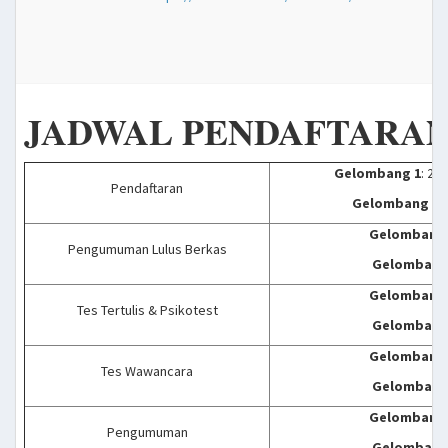
JADWAL PENDAFTARA
Gelombang 1
: 2 F
Pendaftaran
Gelombang 2
:
Gelombang 
Pengumuman Lulus Berkas
Gelombang
Gelombang 
Tes Tertulis & Psikotest
Gelombang
Gelombang 
Tes Wawancara
Gelombang
Gelombang 
Pengumuman
Gelombang