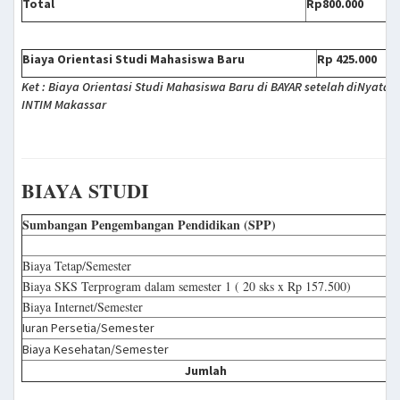
Total
Rp800.000
Biaya Orientasi Studi Mahasiswa Baru
Rp 425.000
Ket : Biaya Orientasi Studi Mahasiswa Baru di BAYAR setelah diNyatak
INTIM Makassar
BIAYA STUDI
Sumbangan Pengembangan Pendidikan (SPP)
R
Biaya Tetap/Semester
R
Biaya SKS Terprogram dalam semester 1 ( 20 sks x Rp 157.500)
R
Biaya Internet/Semester
R
R
Iuran Persetia/Semester
R
Biaya Kesehatan/Semester
R
Jumlah